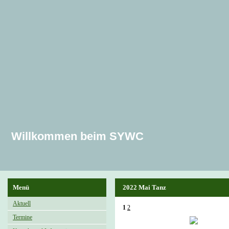
Willkommen beim SYWC
Menü
2022 Mai Tanz
Aktuell
1
2
Termine